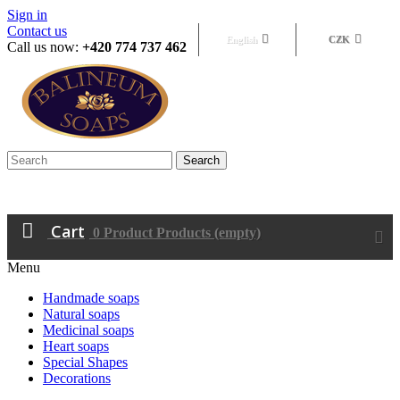
Sign in
Contact us
English
CZK
Call us now:
+420 774 737 462
Search
Cart
0
Product
Products
(empty)
Menu
Handmade soaps
Natural soaps
Medicinal soaps
Heart soaps
Special Shapes
Decorations