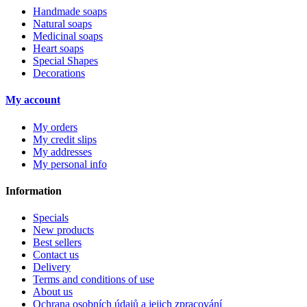
Handmade soaps
Natural soaps
Medicinal soaps
Heart soaps
Special Shapes
Decorations
My account
My orders
My credit slips
My addresses
My personal info
Information
Specials
New products
Best sellers
Contact us
Delivery
Terms and conditions of use
About us
Ochrana osobních údajů a jejich zpracování