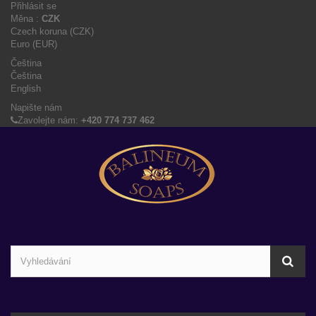
Přihlásit se
Měna :
CZK
Czech koruna (CZK)
Euro (EUR)
Čeština
Čeština
English
Napište nám
Zavolejte nám:
+420 774 737 462