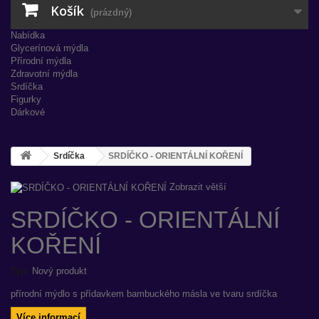
Košík
(prázdný)
Nabídka
Glycerínová mýdla
Přírodní mýdla
Zdravotní mýdla
Srdíčka
Figurky
Dárkové
Srdíčka
SRDÍČKO - ORIENTÁLNÍ KOŘENÍ
Zobrazit větší
SRDÍČKO - ORIENTÁLNÍ
KOŘENÍ
Typ:
Nový produkt
přírodní mýdlo s přídavkem bambuckého másla ve tvaru srdíčka
Více informací