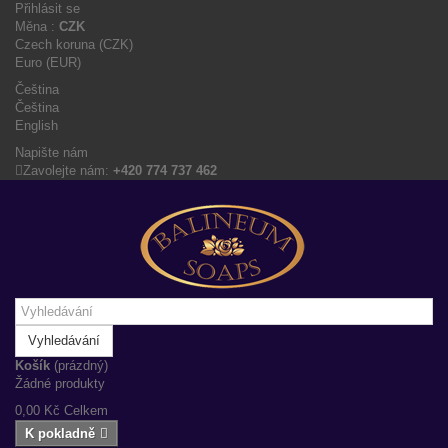
Přihlásit se
Měna :
CZK
Czech koruna (CZK)
Euro (EUR)
Čeština
Čeština
English
Napište nám
Zavolejte nám:
+420 774 737 462
Vyhledávání
Košík
(prázdný)
Žádné produkty
0,00 Kč
Celkem
K pokladně