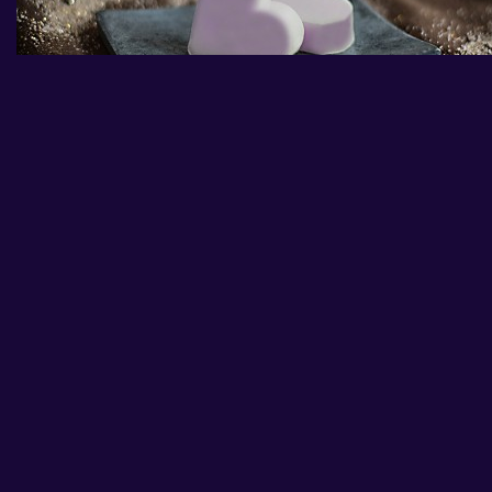
Zobrazit větší
SRDÍČKO - LEVANDULE
Typ:
Nový produkt
přírodní mýdlo s přídavkem bambuckého másla ve tvaru srdíčka
Více informací
Sdílet
Tisk
29,00 Kč
s DPH