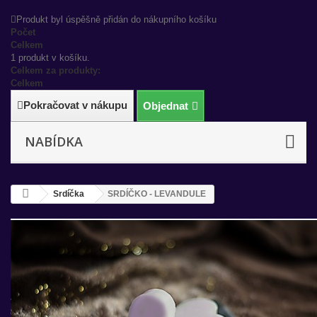
Produkt byl úspěšně přidán do nákupního košíku
Počet
Celkem
1 produkt v košíku.
Celkem za produkty:
Celkem
Pokračovat v nákupu
Objednat
NABÍDKA
Srdíčka
SRDÍČKO - LEVANDULE