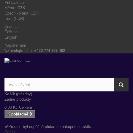
Přihlásit se
Měna :
CZK
Czech koruna (CZK)
Euro (EUR)
Čeština
Čeština
English
Napište nám
Zavolejte nám:
+420 774 737 462
Košík
(prázdný)
Žádné produkty
0,00 Kč
Celkem
K pokladně
Produkt byl úspěšně přidán do nákupního košíku
Počet