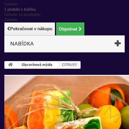
Celkem
1 produkt v košíku.
Celkem za produkty:
Celkem
Pokračovat v nákupu
Objednat
NABÍDKA
Glycerínová mýdla
CITRUSY