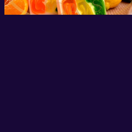
Zobrazit větší
CITRUSY
Typ:
Nový produkt
glycerinové mýdlo - ruční výroba
hmotnost:100g
Více informací
Sdílet
Tisk
69,00 Kč
s DPH
Počet