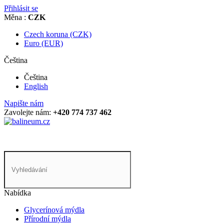
Přihlásit se
Měna :
CZK
Czech koruna (CZK)
Euro (EUR)
Čeština
Čeština
English
Napište nám
Zavolejte nám:
+420 774 737 462
Nabídka
Glycerínová mýdla
Přírodní mýdla