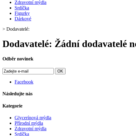
Zdravotní mýdla
Srdíčka
Figurky
Dárkové
>
Dodavatelé:
Dodavatelé:
Žádní dodavatelé ne
Odběr novinek
OK
Facebook
Následujte nás
Kategorie
Glycerínová mýdla
Přírodní mýdla
Zdravotní mýdla
Srdíčka