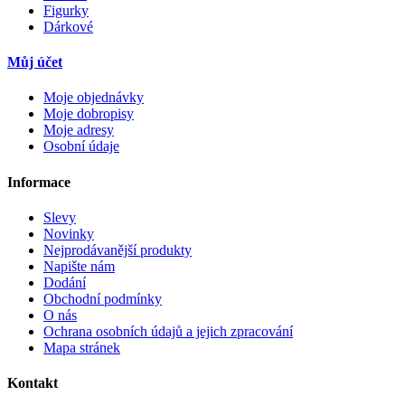
Figurky
Dárkové
Můj účet
Moje objednávky
Moje dobropisy
Moje adresy
Osobní údaje
Informace
Slevy
Novinky
Nejprodávanější produkty
Napište nám
Dodání
Obchodní podmínky
O nás
Ochrana osobních údajů a jejich zpracování
Mapa stránek
Kontakt